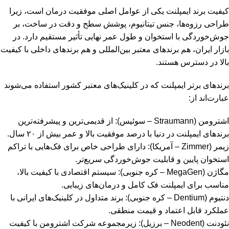
کیفیت برند ایمپلنت یکی از عوامل اصلی موفقیت درمان است، زیرا
طراحی رزوه‌ها، جنس تیتانیوم، پوشش سطح و دقت در ساخت، بر
جوش‌خوردگی با استخوان و طول عمر نهایی تأثیر مستقیم دارد. در
بازار ایران، هم برندهای معتبر بین‌المللی و هم برندهای داخلی با کیفیت
بالا در دسترس هستند.
برندهای برتر ایمپلنت که در کلینیک‌های معتبر کشور استفاده می‌شوند
عبارت‌اند از:
اشترومن (Straumann – سوئیس): از قدیمی‌ترین و پیشرفته‌ترین
برندهای ایمپلنت در دنیا با درصد موفقیت بالا و عمر بیش از ۲۰ سال.
زیمر (Zimmer – آمریکا): دارای طراحی خاص برای فک‌هایی با تراکم
استخوان پایین و قابلیت جوش‌خوردگی سریع‌تر.
مگاژن (MegaGen – کره جنوبی): سیستم اقتصادی با کیفیت بالا،
مناسب برای ایمپلنت فک کامل و درمان‌های زیبایی.
دنتیوم (Dentium – کره جنوبی): برند متداول در کلینیک‌های ایرانی با
عملکرد قابل اعتماد و قیمت منطقی.
نئودنت (Neodent – برزیل): زیرمجموعه شرکت اشترومن با کیفیت