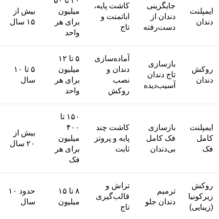
۲۰ تا ۵۰
جایگزینی
کاشت پایه،
ایمپلنت
میلیون
بیش از
دندان از
اباتمنت و
دندان
برای هر
۱۵ سال
دست‌رفته
تاج
واحد
آماده‌سازی
۵ تا ۱۲
بازسازی
روکش
دندان و
میلیون
۵ تا ۱۰
تاج دندان
دندان
نصب
برای هر
سال
آسیب‌دیده
روکش
واحد
۱۵۰ تا
ایمپلنت
بازسازی
کاشت چند
۴۰۰
بیش از
کامل
فک کامل
پایه و پروتز
میلیون
۲۰ سال
فک
بی‌دندان
ثابت
برای هر
فک
روکش
تراش و
ترمیم
۸ تا ۱۵
حدود ۱۰
زیرکونیا
قالب‌گیری
دندان جلو
میلیون
سال
(زیبایی)
تاج